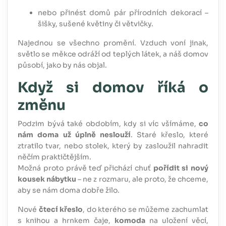
nebo přinést domů pár přírodních dekorací –
šišky, sušené květiny či větvičky.
Najednou se všechno promění. Vzduch voní jinak,
světlo se měkce odráží od teplých látek, a náš domov
působí, jako by nás objal.
Když si domov říká o
změnu
Podzim bývá také obdobím, kdy si víc všímáme,
co
nám doma už úplně neslouží
. Staré křeslo, které
ztratilo tvar, nebo stolek, který by zasloužil nahradit
něčím praktičtějším.
Možná proto právě teď přichází chuť
pořídit si nový
kousek nábytku
– ne z rozmaru, ale proto, že chceme,
aby se nám doma dobře žilo.
Nové
čtecí křeslo
, do kterého se můžeme zachumlat
s knihou a hrnkem čaje,
komoda
na uložení věcí,