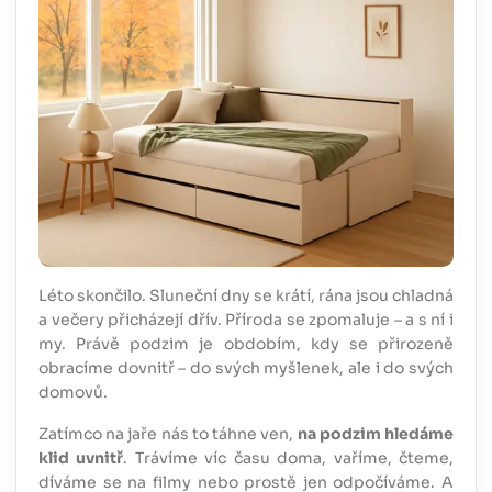
Léto skončilo. Sluneční dny se krátí, rána jsou chladná
a večery přicházejí dřív. Příroda se zpomaluje – a s ní i
my. Právě podzim je obdobím, kdy se přirozeně
obracíme dovnitř – do svých myšlenek, ale i do svých
domovů.
Zatímco na jaře nás to táhne ven,
na podzim hledáme
klid uvnitř
. Trávíme víc času doma, vaříme, čteme,
díváme se na filmy nebo prostě jen odpočíváme. A