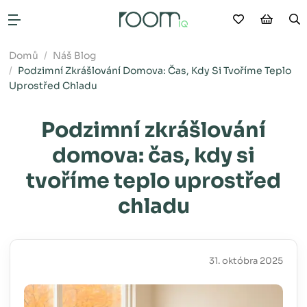
Moje oblíb
Nákup
V
Otevřít menu
Domů
Náš Blog
Podzimní Zkrášlování Domova: Čas, Kdy Si Tvoříme Teplo
Uprostřed Chladu
Podzimní zkrášlování
domova: čas, kdy si
tvoříme teplo uprostřed
chladu
31. októbra 2025