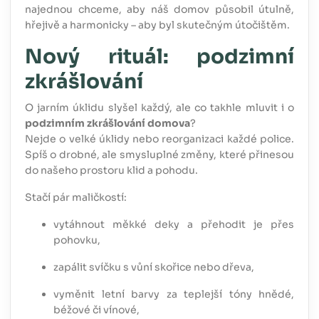
najednou chceme, aby náš domov působil útulně,
hřejivě a harmonicky – aby byl skutečným útočištěm.
Nový rituál: podzimní
zkrášlování
O jarním úklidu slyšel každý, ale co takhle mluvit i o
podzimním zkrášlování domova
?
Nejde o velké úklidy nebo reorganizaci každé police.
Spíš o drobné, ale smysluplné změny, které přinesou
do našeho prostoru klid a pohodu.
Stačí pár maličkostí:
vytáhnout měkké deky a přehodit je přes
pohovku,
zapálit svíčku s vůní skořice nebo dřeva,
vyměnit letní barvy za teplejší tóny hnědé,
béžové či vínové,