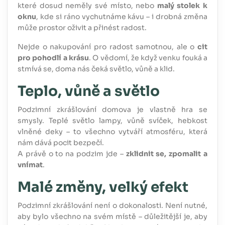
které dosud neměly své místo, nebo
malý stolek k
oknu
, kde si ráno vychutnáme kávu – i drobná změna
může prostor oživit a přinést radost.
Nejde o nakupování pro radost samotnou, ale o
cit
pro pohodlí a krásu
. O vědomí, že když venku fouká a
stmívá se, doma nás čeká světlo, vůně a klid.
Teplo, vůně a světlo
Podzimní zkrášlování domova je vlastně hra se
smysly. Teplé světlo lampy, vůně svíček, hebkost
vlněné deky – to všechno vytváří atmosféru, která
nám dává pocit bezpečí.
A právě o to na podzim jde –
zklidnit se, zpomalit a
vnímat
.
Malé změny, velký efekt
Podzimní zkrášlování není o dokonalosti. Není nutné,
aby bylo všechno na svém místě – důležitější je, aby