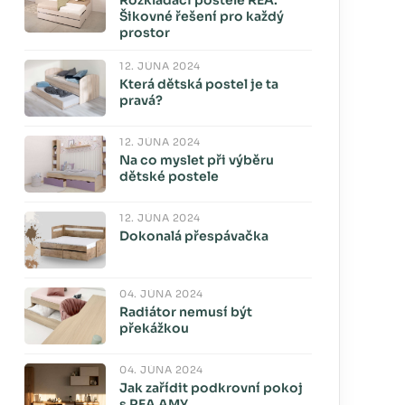
Rozkládací postele REA:
Šikovné řešení pro každý
prostor
12. JÚNA 2024
Která dětská postel je ta
pravá?
12. JÚNA 2024
Na co myslet při výběru
dětské postele
12. JÚNA 2024
Dokonalá přespávačka
04. JÚNA 2024
Radiátor nemusí být
překážkou
04. JÚNA 2024
Jak zařídit podkrovní pokoj
s REA AMY