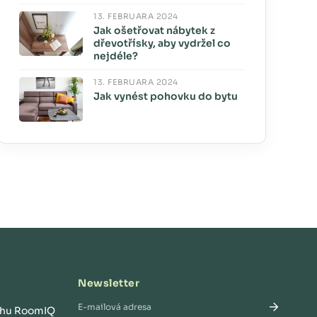
13. FEBRUÁRA 2024
Jak ošetřovat nábytek z
dřevotřísky, aby vydržel co
nejdéle?
13. FEBRUÁRA 2024
Jak vynést pohovku do bytu
Newsletter
rhu RoomIQ