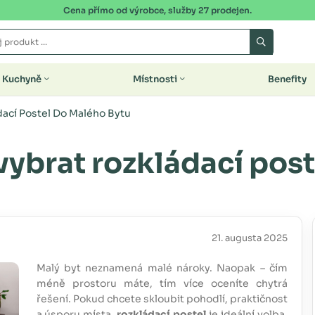
Cena přímo od výrobce, služby 27 prodejen.
Kuchyně
Místnosti
Benefity
dací Postel Do Malého Bytu
 vybrat rozkládací pos
21. augusta 2025
Malý byt neznamená malé nároky. Naopak – čím
méně prostoru máte, tím více oceníte chytrá
řešení. Pokud chcete skloubit pohodlí, praktičnost
a úsporu místa,
rozkládací postel
je ideální volba.