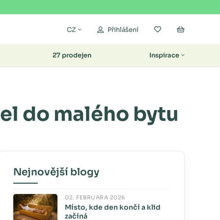
Moje oblíbené
Nákupní k
CZ
Přihlášení
27 prodejen
Inspirace
tel do malého bytu
Nejnovější blogy
02. FEBRUÁRA 2026
Místo, kde den končí a klid
začíná