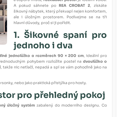
A pokud sáhnete po
REA CROBAT 2
, získáte
šikovný nábytek, který překvapí nejen komfortem,
ale i úložným prostorem. Podívejme se na tři
hlavní důvody, proč si ji pořídit.
1. Šikovné spaní pro
jednoho i dva
lné jednolůžko o rozměrech 90 × 200 cm
, ideální pro
? Jednoduchým pohybem rozložíte postel na
dvoulůžko o
í
, takže nic netlačí, nepadá a spí se vám pohodlně jako na
sonky, nebo jako praktická přistýlka pro hosty.
stor pro přehledný pokoj
ený úložný systém
zabalený do moderního designu. Co