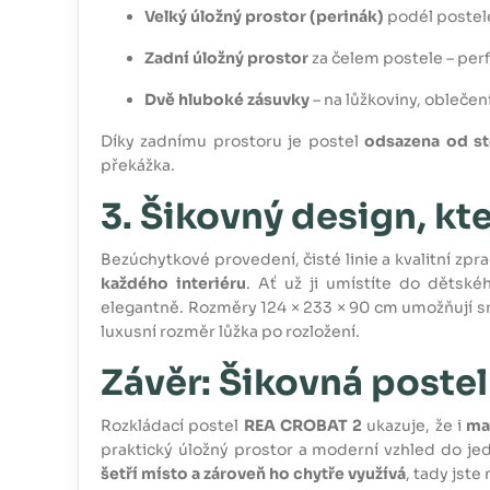
Velký úložný prostor (perinák)
podél postele
Zadní úložný prostor
za čelem postele – perf
Dvě hluboké zásuvky
– na lůžkoviny, oblečen
Díky zadnímu prostoru je postel
odsazena od s
překážka.
3. Šikovný design, kt
Bezúchytkové provedení, čisté linie a kvalitní zp
každého interiéru
. Ať už ji umístíte do dětsk
elegantně. Rozměry 124 × 233 × 90 cm umožňují s
luxusní rozměr lůžka po rozložení.
Závěr: Šikovná postel
Rozkládací postel
REA CROBAT 2
ukazuje, že i
ma
praktický úložný prostor a moderní vzhled do je
šetří místo a zároveň ho chytře využívá
, tady jste