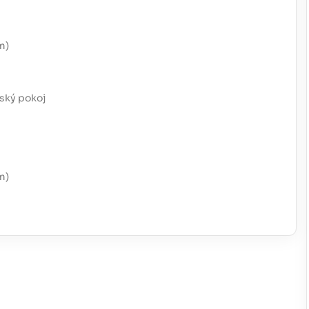
m)
ský pokoj
m)