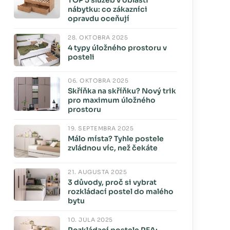
TOP 5 služeb v oblasti
nábytku: co zákazníci
opravdu oceňují
28. OKTÓBRA 2025
4 typy úložného prostoru v
posteli
06. OKTÓBRA 2025
Skříňka na skříňku? Nový trik
pro maximum úložného
prostoru
19. SEPTEMBRA 2025
Málo místa? Tyhle postele
zvládnou víc, než čekáte
21. AUGUSTA 2025
3 důvody, proč si vybrat
rozkládací postel do malého
bytu
10. JÚLA 2025