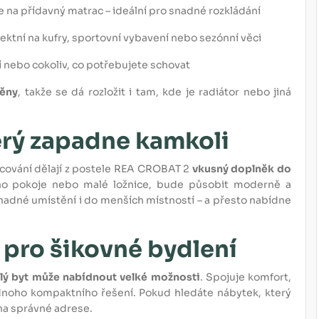
 na přídavný matrac – ideální pro snadné rozkládání
ektní na kufry, sportovní vybavení nebo sezónní věci
í nebo cokoliv, co potřebujete schovat
těny
, takže se dá rozložit i tam, kde je radiátor nebo jiná
erý zapadne kamkoli
racování dělají z postele REA CROBAT 2
vkusný doplněk do
ého pokoje nebo malé ložnice, bude působit moderně a
nadné umístění i do menších místností – a přesto nabídne
 pro šikovné bydlení
lý byt může nabídnout velké možnosti
. Spojuje komfort,
dnoho kompaktního řešení. Pokud hledáte nábytek, který
 na správné adrese.