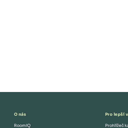
O nás
Pro lepší 
RoomIQ
Prohlížeč k