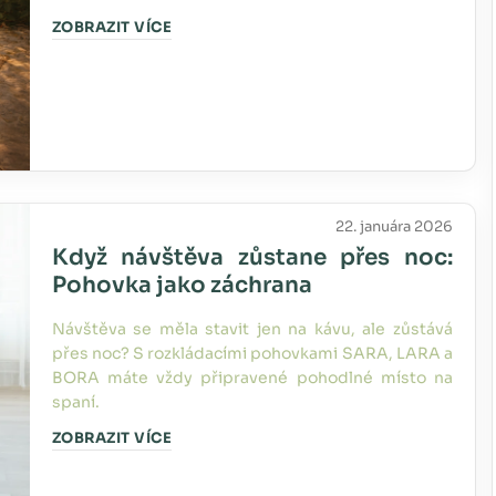
ZOBRAZIT VÍCE
22. januára 2026
Když návštěva zůstane přes noc:
Pohovka jako záchrana
Návštěva se měla stavit jen na kávu, ale zůstává
přes noc? S rozkládacími pohovkami SARA, LARA a
BORA máte vždy připravené pohodlné místo na
spaní.
ZOBRAZIT VÍCE