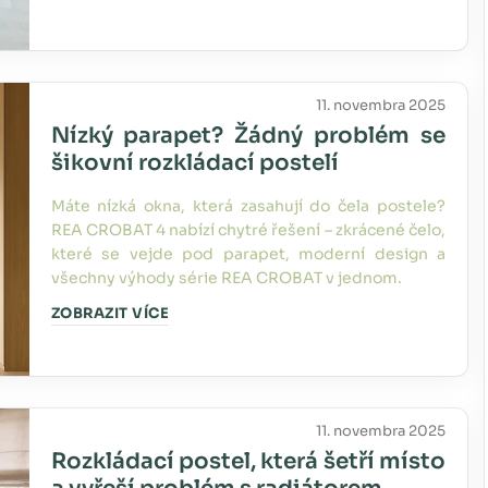
11. novembra 2025
Nízký parapet? Žádný problém se
šikovní rozkládací postelí
Máte nízká okna, která zasahují do čela postele?
REA CROBAT 4 nabízí chytré řešení – zkrácené čelo,
které se vejde pod parapet, moderní design a
všechny výhody série REA CROBAT v jednom.
ZOBRAZIT VÍCE
11. novembra 2025
Rozkládací postel, která šetří místo