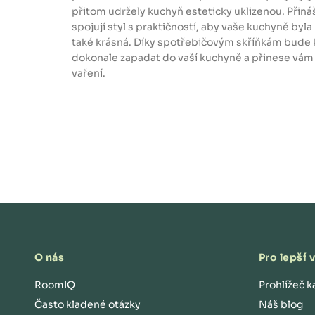
přitom udržely kuchyň esteticky uklizenou. Přiná
spojují styl s praktičností, aby vaše kuchyně byla 
také krásná. Díky spotřebičovým skříňkám bude 
dokonale zapadat do vaší kuchyně a přinese vám
vaření.
O nás
Pro lepší 
RoomIQ
Prohlížeč k
Často kladené otázky
Náš blog