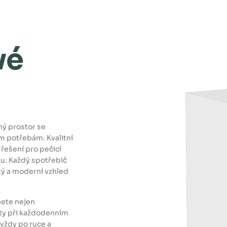
je
21
0
c
m
a
na
d
sp
vé
otř
eb
iči
se
na
ch
ází
ješ
tě
je
de
n
úl
ož
ný
ý prostor se
pr
os
m potřebám. Kvalitní
tor
.
 řešení pro pečicí
ku. Každý spotřebič
Z
o
b
stý a moderní vzhled
r
a
z
i
t
v
ete nejen
í
c
e
ity při každodenním
 vždy po ruce a