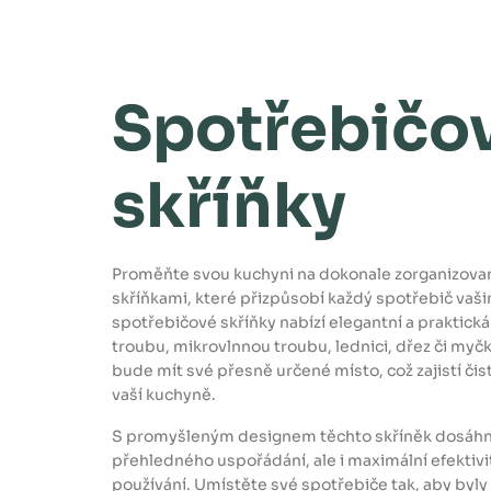
o
b
ul
r
a
ož
z
en
i
í
t
pl
v
ec
í
hů
c
e
a
Spotřebičo
dv
ířk
a s
je
dn
ou
skříňky
po
lič
ko
u
pr
o
od
klá
dá
Proměňte svou kuchyni na dokonale zorganizovan
ní
vě
skříňkami, které přizpůsobí každý spotřebič vaši
cí.
spotřebičové skříňky nabízí elegantní a praktická
Z
troubu, mikrovlnnou troubu, lednici, dřez či myč
o
b
r
bude mít své přesně určené místo, což zajistí či
a
z
vaší kuchyně.
i
t
v
í
S promyšleným designem těchto skříněk dosáhn
c
e
přehledného uspořádání, ale i maximální efektiv
používání. Umístěte své spotřebiče tak, aby byly