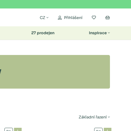
Moje oblíbené
Nákupní k
CZ
Přihlášení
27 prodejen
Inspirace
y
Základní řazení