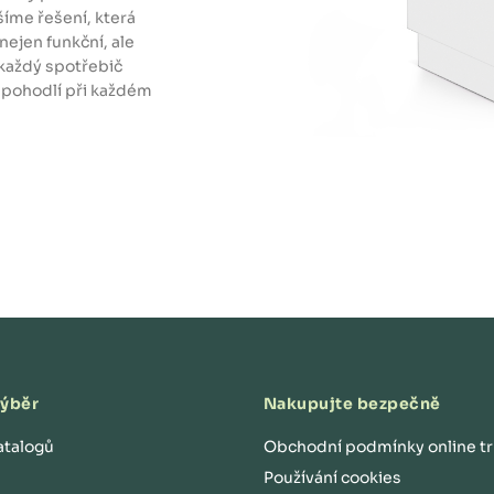
šíme řešení, která
nejen funkční, ale
každý spotřebič
 pohodlí při každém
výběr
Nakupujte bezpečně
atalogů
Obchodní podmínky online t
Používání cookies