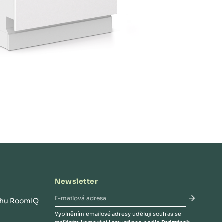
Newsletter
rhu RoomIQ
Vyplněním emailové adresy uděluji souhlas se
zasíláním komerční komunikace podle
Podmínek