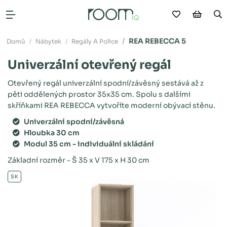
Moje oblíb
Nákup
V
Otevřít menu
REA REBECCA 5
Domů
Nábytek
Regály A Police
Univerzální otevřený regál
Otevřený regál univerzální spodní/závěsný sestává až z
pěti oddělených prostor 35x35 cm. Spolu s dalšími
skříňkami REA REBECCA vytvoříte moderní obývací stěnu.
Univerzální spodní/závěsná
Hloubka 30 cm
Modul 35 cm - individuální skládání
Základní rozměr - Š 35 x V 175 x H 30 cm
SK