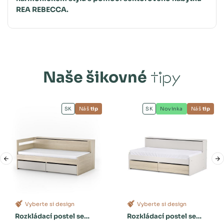
REA REBECCA.
Naše šikovné
tipy
SK
Náš
tip
SK
Novinka
Náš
tip
Vyberte si design
Vyberte si design
Rozkládací postel se
Rozkládací postel se