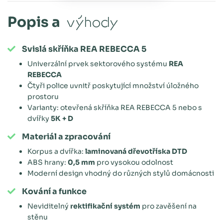
Popis a
výhody
Svislá skříňka REA REBECCA 5
Univerzální prvek sektorového systému
REA
REBECCA
Čtyři police uvnitř poskytující množství úložného
prostoru
Varianty: otevřená skříňka REA REBECCA 5 nebo s
dvířky
5K + D
Materiál a zpracování
Korpus a dvířka:
laminovaná dřevotříska DTD
ABS hrany:
0,5 mm
pro vysokou odolnost
Moderní design vhodný do různých stylů domácnosti
Kování a funkce
Neviditelný
rektifikační systém
pro zavěšení na
stěnu