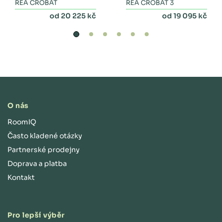
zásuvkami
REA CROBAT
dvěma zásuvkami a
REA CROBAT 3
peřinákem
od 20 225 kč
od 19 095 kč
O nás
RoomIQ
Často kladené otázky
Partnerské prodejny
Doprava a platba
Kontakt
Pro lepší výběr