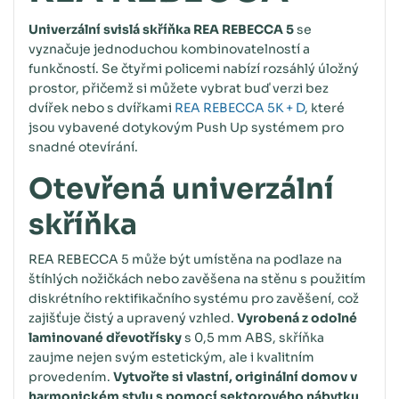
Univerzální svislá skříňka REA REBECCA 5
se
vyznačuje jednoduchou kombinovatelností a
funkčností. Se čtyřmi policemi nabízí rozsáhlý úložný
prostor, přičemž si můžete vybrat buď verzi bez
dvířek nebo s dvířkami
REA REBECCA 5K + D
, které
jsou vybavené dotykovým Push Up systémem pro
snadné otevírání.
Otevřená univerzální
skříňka
REA REBECCA 5 může být umístěna na podlaze na
štíhlých nožičkách nebo zavěšena na stěnu s použitím
diskrétního rektifikačního systému pro zavěšení, což
zajišťuje čistý a upravený vzhled.
Vyrobená z odolné
laminované dřevotřísky
s 0,5 mm ABS, skříňka
zaujme nejen svým estetickým, ale i kvalitním
provedením.
Vytvořte si vlastní, originální domov v
harmonickém stylu s pomocí sektorového nábytku