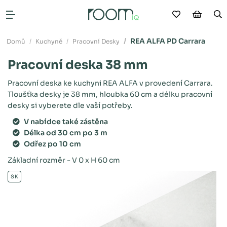
Moje oblíb
Nákup
V
Otevřít menu
REA ALFA PD Carrara
Domů
Kuchyně
Pracovní Desky
Pracovní deska 38 mm
Pracovní deska ke kuchyni REA ALFA v provedení Carrara.
Tloušťka desky je 38 mm, hloubka 60 cm a délku pracovní
desky si vyberete dle vaší potřeby.
V nabídce také zástěna
Délka od 30 cm po 3 m
Odřez po 10 cm
Základní rozměr - V 0 x H 60 cm
SK