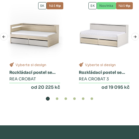
SK
Náš
tip
SK
Novinka
Náš
tip
Vyberte si design
Vyberte si design
Rozkládací postel se
Rozkládací postel se
zásuvkami
REA CROBAT
dvěma zásuvkami a
REA CROBAT 3
peřinákem
od 20 225 kč
od 19 095 kč