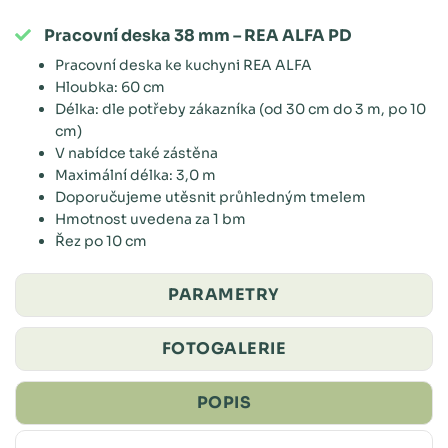
Pracovní deska 38 mm – REA ALFA PD
Pracovní deska ke kuchyni REA ALFA
Hloubka: 60 cm
Délka: dle potřeby zákazníka (od 30 cm do 3 m, po 10
cm)
V nabídce také zástěna
Maximální délka: 3,0 m
Doporučujeme utěsnit průhledným tmelem
Hmotnost uvedena za 1 bm
Řez po 10 cm
PARAMETRY
FOTOGALERIE
POPIS