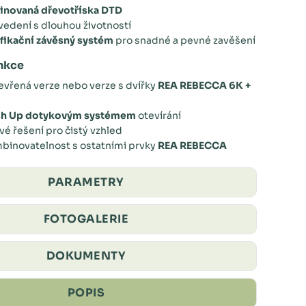
inovaná dřevotříska DTD
edení s dlouhou životností
ifikační závěsný systém
pro snadné a pevné zavěšení
unkce
tevřená verze nebo verze s dvířky
REA REBECCA 6K +
sh Up dotykovým systémem
otevírání
é řešení pro čistý vzhled
binovatelnost s ostatními prvky
REA REBECCA
PARAMETRY
FOTOGALERIE
DOKUMENTY
POPIS