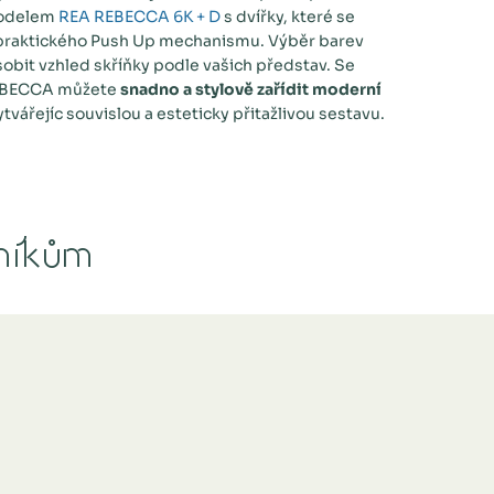
modelem
REA REBECCA 6K + D
s dvířky, které se
 praktického Push Up mechanismu. Výběr barev
obit vzhled skříňky podle vašich představ. Se
EBECCA můžete
snadno a stylově zařídit moderní
vytvářejíc souvislou a esteticky přitažlivou sestavu.
níkům