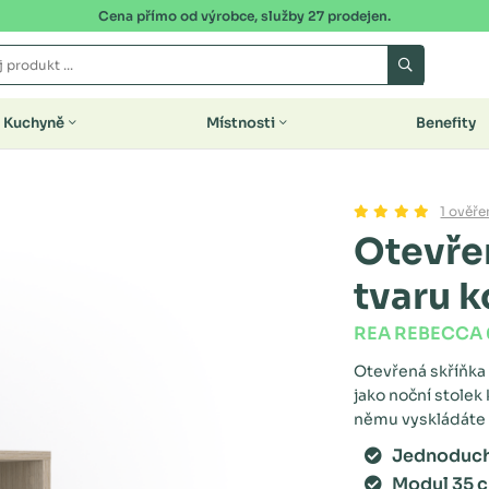
Cena přímo od výrobce, služby 27 prodejen.
Kuchyně
Místnosti
Benefity
1 ověře
Otevře
tvaru k
REA REBECCA 
Otevřená skříňka 
jako noční stolek
němu vyskládáte 
Jednoduché
Modul 35 c