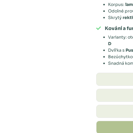
Korpus:
lam
Odolné prov
Skrytý
rekt
Kování a f
Varianty: o
D
Dvířka s
Pu
Bezúchytkov
Snadná kom