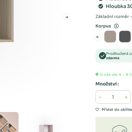
Hloubka 3
Základní rozměr -
Korpus
Prodloužená 
zdarma
U vás do 4 - 6 
Množství :
Přidat do oblí