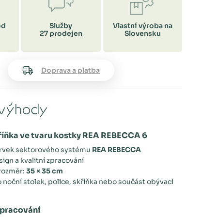
od
Služby
Vlastní výroba na
27 prodejen
Slovensku
Doprava a platba
výhody
říňka ve tvaru kostky REA REBECCA 6
prvek sektorového systému
REA REBECCA
ign a kvalitní zpracování
rozměr:
35 × 35 cm
 noční stolek, police, skříňka nebo součást obývací
zpracování