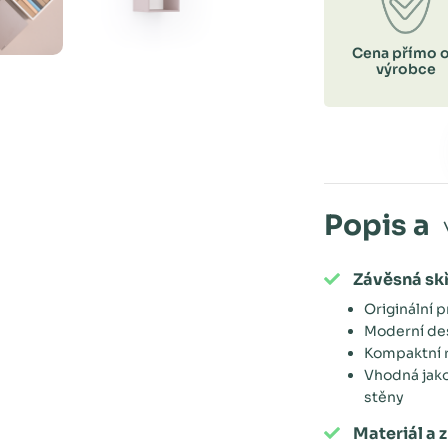
Cena přímo 
výrobce
Popis a
Závěsná sk
Originální 
Moderní des
Kompaktní 
Vhodná jako
stěny
Materiál a 