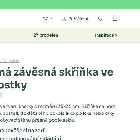
Moje oblíbené
Nákupní k
CZ
Přihlášení
27 prodejen
Inspirace
ná recenze
ná závěsná skříňka ve
ostky
6
ve tvaru kostky o rozměru 35x35 cm. Skříňka se hodí
 k posteli, do dětského pokoje jako polička nebo díky
obývací stěnu přesně podle sebe.
 zavěšení na zeď
m - individuální skládání