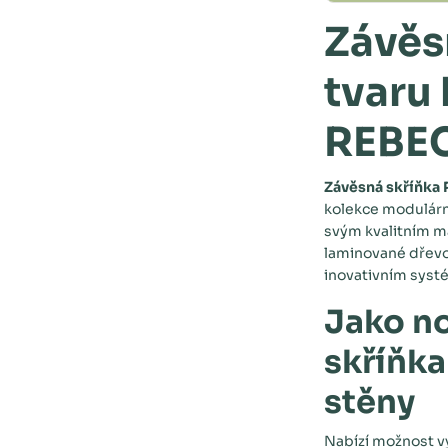
Závěs
tvaru
REBE
Závěsná skříňka
kolekce modulárn
svým kvalitním m
laminované dřevo
inovativním syst
Jako no
skříňka
stěny
Nabízí možnost v