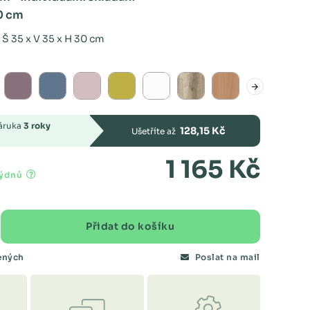
0 cm
 Š 35 x V 35 x H 30 cm
záruka
3 roky
128,15 Kč
Ušetříte až
1 165 Kč
týdnů
Přidat do košíku
bených
Poslat na mail