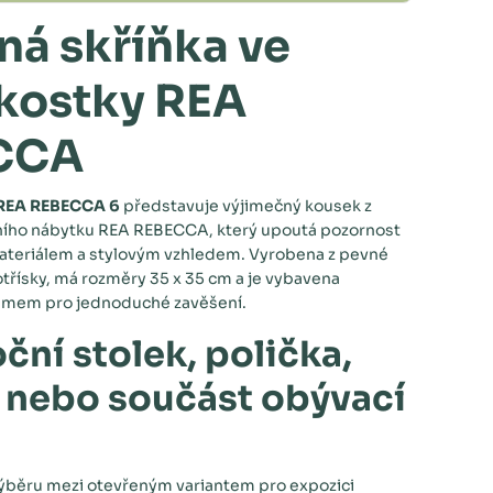
ná skříňka ve
 kostky REA
CCA
 REA REBECCA 6
představuje výjimečný kousek z
ího nábytku REA REBECCA, který upoutá pozornost
ateriálem a stylovým vzhledem. Vyrobena z pevné
třísky, má rozměry 35 x 35 cm a je vybavena
émem pro jednoduché zavěšení.
ční stolek, polička,
 nebo součást obývací
ýběru mezi otevřeným variantem pro expozici