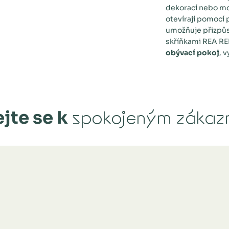
dekorací nebo 
otevírají pomocí
umožňuje přizpůs
skříňkami REA R
obývací pokoj
, 
jte se k
spokojeným zákaz