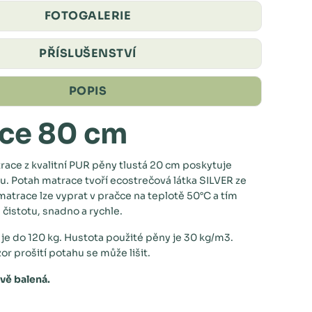
FOTOGALERIE
PŘÍSLUŠENSTVÍ
POPIS
ce 80 cm
ace z kvalitní PUR pěny tlustá 20 cm poskytuje
u. Potah matrace tvoří ecostrečová látka SILVER ze
atrace lze vyprat v pračce na teplotě 50°C a tím
 čistotu, snadno a rychle.
e do 120 kg. Hustota použité pěny je 30 kg/m3.
vzor prošití potahu se může lišit.
vě balená.