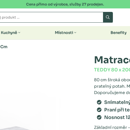
Cena přímo od výrobce, služby 27 prodejen.
Kuchyně
Místnosti
Benefity
5 Cm
Matrac
TEDDY 80 x 200
80 cm široká obo
pratelný potah. M
Doporučujeme doo
Snímateln
Praní při t
Nosnost 1
Základní rozměr -