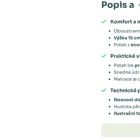
Popis a
Komfort a 
Oboustrann
Výška 15 c
Potah z
ecos
Praktické v
Potah lze
pr
Snadná údr
Matrace je 
Technické 
Nosnost do
Hustota pě
Ilustrační f