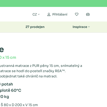
Moje oblíbené
Nákupní k
CZ
Přihlášení
27 prodejen
Inspirace
e
 x 15 cm
ustranná matrace z PUR pěny 15 cm, snímatelný a
atrace se hodí do postelí značky REA™.
bjednat také chránič na matraci.
ý potah
eplotě 60°C
20 kg
 Š 80 x D 200 x V 15 cm