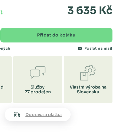
3 635 Kč
Přidat do košíku
bených
Poslat na mail
od
Služby
Vlastní výroba na
27 prodejen
Slovensku
Doprava a platba