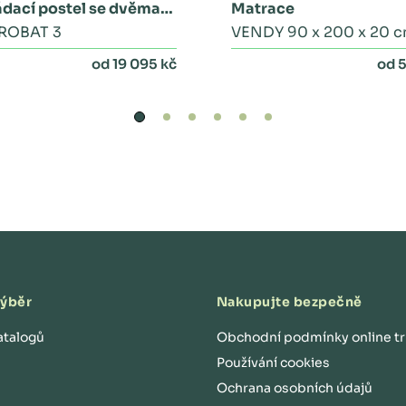
ádací postel se dvěma
Matrace
m
atr
kami a peřinákem
ROBAT 3
VENDY 90 x 200 x 20 
aci
od
lož
íte
od 19 095 kč
od 5
do
pr
ak
tic
ké
ho
pe
řin
ák
u a
ješ
tě
m
át
e
do
st
at
ek
da
lší
ho
úl
ož
né
výběr
Nakupujte bezpečně
ho
pr
os
tor
atalogů
Obchodní podmínky online t
u
ve
Používání cookies
dv
ou
šu
Ochrana osobních údajů
plí
cíc