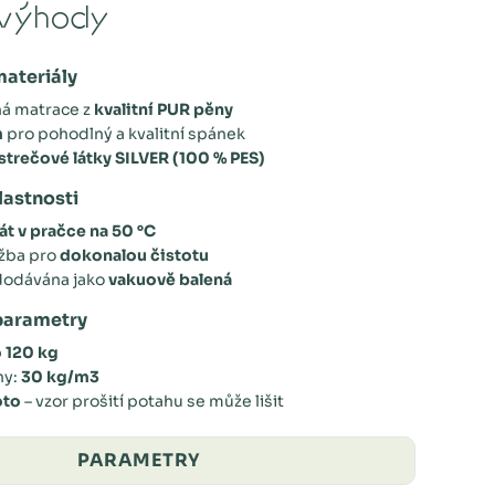
výhody
materiály
á matrace z
kvalitní PUR pěny
m
pro pohodlný a kvalitní spánek
trečové látky SILVER (100 % PES)
lastnosti
át v pračce na 50 °C
žba pro
dokonalou čistotu
dodávána jako
vakuově balená
parametry
 120 kg
ny:
30 kg/m3
oto
– vzor prošití potahu se může lišit
PARAMETRY