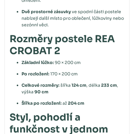
omezení.
Dvě prostorné zásuvky
ve spodní části postele
nabízejí další místo pro oblečení, lůžkoviny nebo
sezónní věci.
Rozměry postele REA
CROBAT 2
Základní lůžko:
90 × 200 cm
Po rozložení:
170 × 200 cm
Celkové rozměry:
šířka
124 cm
, délka
233 cm
,
výška
90 cm
Šířka po rozložení:
až
204 cm
Styl, pohodlí a
funkčnost v jednom