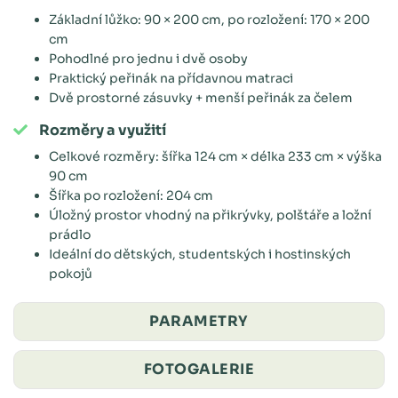
Základní lůžko: 90 × 200 cm, po rozložení: 170 × 200
cm
Pohodlné pro jednu i dvě osoby
Praktický peřinák na přídavnou matraci
Dvě prostorné zásuvky + menší peřinák za čelem
Rozměry a využití
Celkové rozměry: šířka 124 cm × délka 233 cm × výška
90 cm
Šířka po rozložení: 204 cm
Úložný prostor vhodný na přikrývky, polštáře a ložní
prádlo
Ideální do dětských, studentských i hostinských
pokojů
PARAMETRY
FOTOGALERIE