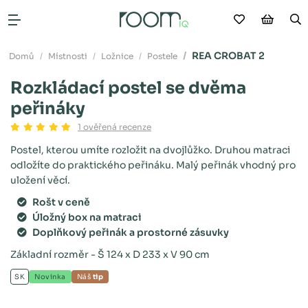
Moje oblíb
Nákup
V
Otevřít menu
REA CROBAT 2
Domů
Místnosti
Ložnice
Postele
Rozkládací postel se dvěma
peřináky
1 ověřená recenze
Postel, kterou umíte rozložit na dvojlůžko. Druhou matraci
odložíte do praktického peřináku. Malý peřinák vhodný pro
uložení věcí.
Rošt v ceně
Úložný box na matraci
Doplňkový peřinák a prostorné zásuvky
Základní rozměr - Š 124 x D 233 x V 90 cm
SK
Novinka
Náš
tip