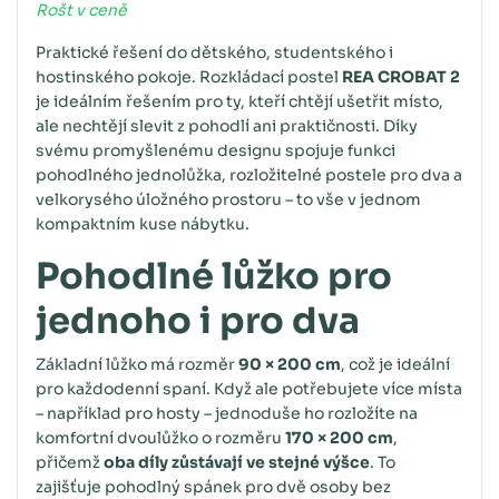
Rošt v ceně
Praktické řešení do dětského, studentského i
hostinského pokoje. Rozkládací postel
REA CROBAT 2
je ideálním řešením pro ty, kteří chtějí ušetřit místo,
ale nechtějí slevit z pohodlí ani praktičnosti. Díky
svému promyšlenému designu spojuje funkci
pohodlného jednolůžka, rozložitelné postele pro dva a
velkorysého úložného prostoru – to vše v jednom
kompaktním kuse nábytku.
Pohodlné lůžko pro
jednoho i pro dva
Základní lůžko má rozměr
90 × 200 cm
, což je ideální
pro každodenní spaní. Když ale potřebujete více místa
– například pro hosty – jednoduše ho rozložíte na
komfortní dvoulůžko o rozměru
170 × 200 cm
,
přičemž
oba díly zůstávají ve stejné výšce
. To
zajišťuje pohodlný spánek pro dvě osoby bez