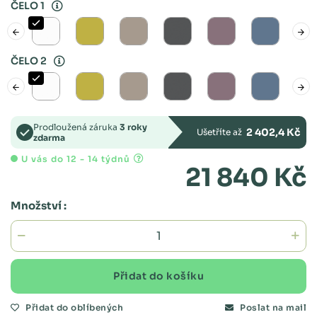
ČELO 1
ČELO 2
Prodloužená záruka
3 roky
2 402,4 Kč
Ušetříte až
zdarma
U vás do 12 - 14 týdnů
21 840 Kč
Množství :
Přidat do košíku
Přidat do oblíbených
Poslat na mail