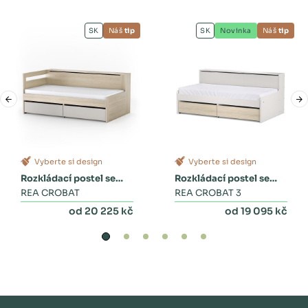
SK
Náš
tip
SK
Novinka
Náš
tip
Vyberte si design
Vyberte si design
Rozkládací postel se
Rozkládací postel se
zásuvkami
REA CROBAT
dvěma zásuvkami a
REA CROBAT 3
peřinákem
od 20 225 kč
od 19 095 kč