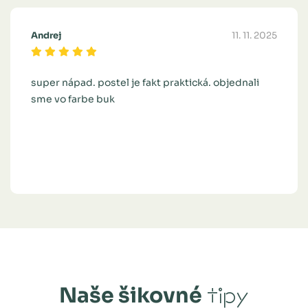
Andrej
11. 11. 2025
super nápad. postel je fakt praktická. objednali
sme vo farbe buk
Naše šikovné
tipy