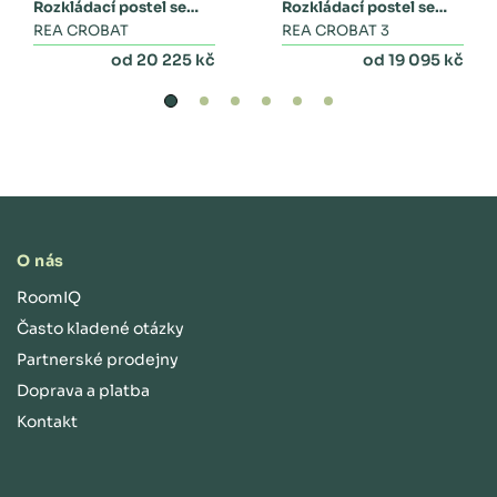
Rozkládací postel se
Rozkládací postel se
zásuvkami
REA CROBAT
dvěma zásuvkami a
REA CROBAT 3
peřinákem
od 20 225 kč
od 19 095 kč
O nás
RoomIQ
Často kladené otázky
Partnerské prodejny
Doprava a platba
Kontakt