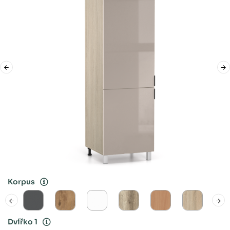
Korpus
Dvířko 1