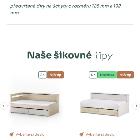
předvrtané díry na úchyty o rozměru 128 mm a 192
mm
Naše šikovné
tipy
SK
Náš
tip
SK
Novinka
Náš
tip
Vyberte si design
Vyberte si design