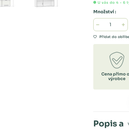
U vás do 4 - 6 
Množství :
Přidat do oblí
Cena přímo 
výrobce
Popis a