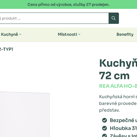
Cena přímo od výrobce, služby 27 prodejen.
Kuchyně
Místnosti
Benefity
2-TYP1
Kuchyň
72 cm
REA ALFA HO-
Kuchyňská horní s
barevné proveden
představ.
Bezpečné u
Hloubka 3
Závěsy s i