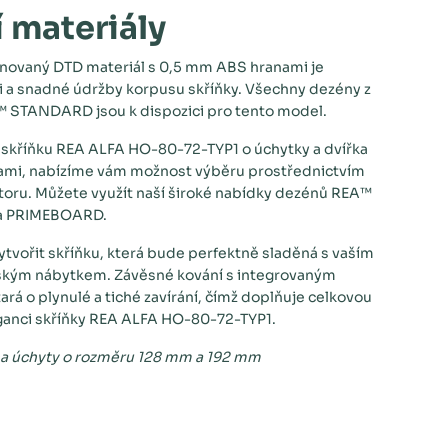
í materiály
inovaný DTD materiál s 0,5 mm ABS hranami je
i a snadné údržby korpusu skříňky. Všechny dezény z
™ STANDARD jsou k dispozici pro tento model.
t skříňku REA ALFA HO-80-72-TYP1 o úchytky a dvířka
ami, nabízíme vám možnost výběru prostřednictvím
toru. Můžete využít naší široké nabídky dezénů REA™
a PRIMEBOARD.
ytvořit skříňku, která bude perfektně sladěná s vaším
ským nábytkem. Závěsné kování s integrovaným
rá o plynulé a tiché zavírání, čímž doplňuje celkovou
eganci skříňky REA ALFA HO-80-72-TYP1.
na úchyty o rozměru 128 mm a 192 mm