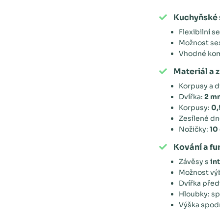
Kuchyňské 
Flexibilní 
Možnost ses
Vhodné komb
Materiál a 
Korpusy a d
Dvířka:
2 m
Korpusy:
0,
Zesílené dn
Nožičky:
10
Kování a f
Závěsy s
in
Možnost vý
Dvířka před
Hloubky: sp
Výška spodn