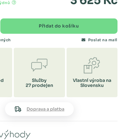
3 625 Kč
týdnů
Přidat do košíku
bených
Poslat na mail
od
Služby
Vlastní výroba na
27 prodejen
Slovensku
Doprava a platba
výhody