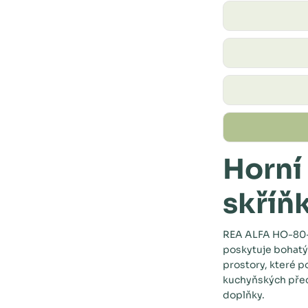
Horní
skříň
REA ALFA HO-80-7
poskytuje bohatý ú
prostory, které p
kuchyňských před
doplňky.