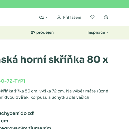
Moje oblíbené
Nákupní k
CZ
Přihlášení
27 prodejen
Inspirace
ská horní skříňka 80 x
80-72-TYP1
kříňka šířka 80 cm, výška 72 cm. Na výběr máte různé
í dvou dvířek, korpusu a úchytku dle vašich
chycení do zdi
1 cm
ntegrovaným tlumením