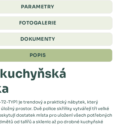
PARAMETRY
FOTOGALERIE
DOKUMENTY
POPIS
 kuchyňská
ka
2-TYP1 je trendový a praktický nábytek, který
ložný prostor. Dvě police skříňky vytvářejí tři velké
oskytují dostatek místa pro uložení všech potřebných
mětů od talířů a sklenic až po drobné kuchyňské