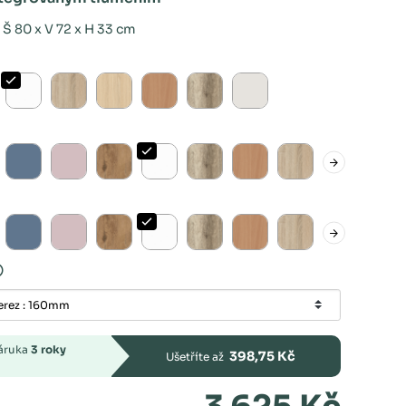
 Š 80 x V 72 x H 33 cm
záruka
3 roky
398,75 Kč
Ušetříte až