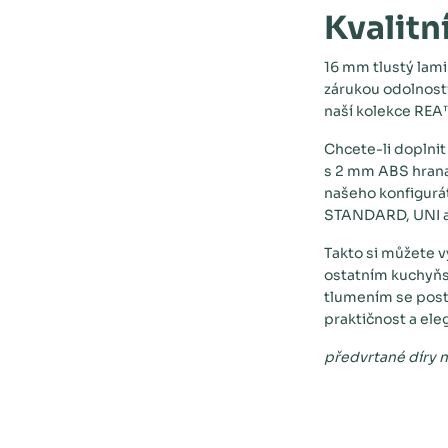
Kvalitn
16 mm tlustý lam
zárukou odolnost
naší kolekce REA
Chcete-li doplni
s 2 mm ABS hran
našeho konfigurá
STANDARD, UNI 
Takto si můžete v
ostatním kuchyň
tlumením se posta
praktičnost a el
předvrtané díry 