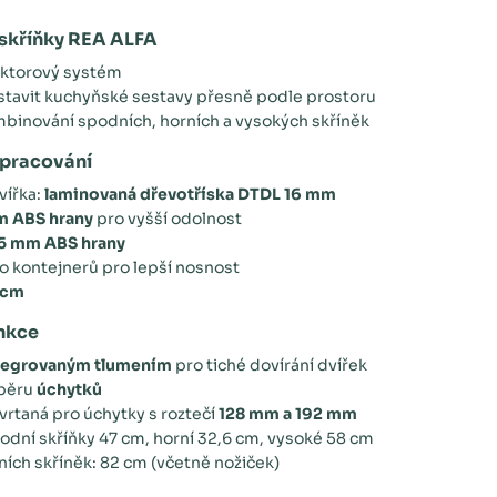
skříňky REA ALFA
sektorový systém
tavit kuchyňské sestavy přesně podle prostoru
inování spodních, horních a vysokých skříněk
zpracování
vířka:
laminovaná dřevotříska DTDL 16 mm
m ABS hrany
pro vyšší odolnost
5 mm ABS hrany
o kontejnerů pro lepší nosnost
 cm
unkce
tegrovaným tlumením
pro tiché dovírání dvířek
běru
úchytků
vrtaná pro úchytky s roztečí
128 mm a 192 mm
odní skříňky 47 cm, horní 32,6 cm, vysoké 58 cm
ích skříněk: 82 cm (včetně nožiček)