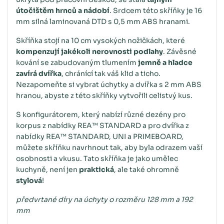
útočištěm hrnců a nádobí
. Srdcem této skříňky je 16
mm silná laminovaná DTD s 0,5 mm ABS hranami.
Skříňka stojí na 10 cm vysokých nožičkách, které
kompenzují jakékoli nerovnosti podlahy
. Závěsné
kování se zabudovaným tlumením
jemně a hladce
zavírá dvířka
, chránící tak váš klid a ticho.
Nezapomeňte si vybrat úchytky a dvířka s 2 mm ABS
hranou, abyste z této skříňky vytvořili celistvý kus.
S konfigurátorem, který nabízí různé dezény pro
korpus z nabídky REA™ STANDARD a pro dvířka z
nabídky REA™ STANDARD, UNI a PRIMEBOARD,
můžete skříňku navrhnout tak, aby byla odrazem vaší
osobnosti a vkusu. Tato skříňka je jako umělec
kuchyně, není jen
praktická
, ale také ohromně
stylová
!
předvrtané díry na úchyty o rozměru 128 mm a 192
mm