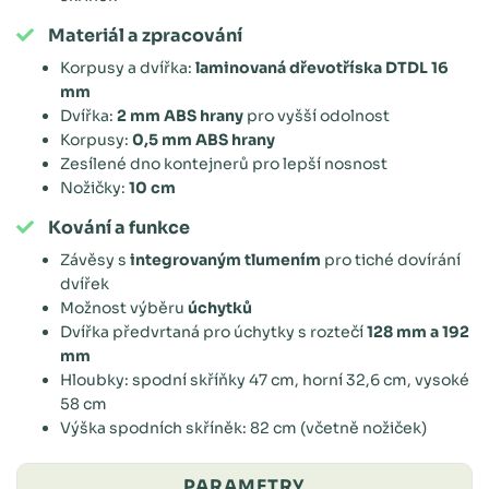
Materiál a zpracování
Korpusy a dvířka:
laminovaná dřevotříska DTDL 16
mm
Dvířka:
2 mm ABS hrany
pro vyšší odolnost
Korpusy:
0,5 mm ABS hrany
Zesílené dno kontejnerů pro lepší nosnost
Nožičky:
10 cm
Kování a funkce
Závěsy s
integrovaným tlumením
pro tiché dovírání
dvířek
Možnost výběru
úchytků
Dvířka předvrtaná pro úchytky s roztečí
128 mm a 192
mm
Hloubky: spodní skříňky 47 cm, horní 32,6 cm, vysoké
58 cm
Výška spodních skříněk: 82 cm (včetně nožiček)
PARAMETRY