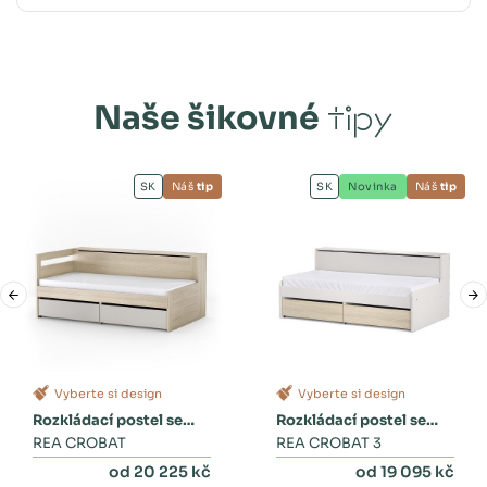
Naše šikovné
tipy
SK
Náš
tip
SK
Novinka
Náš
tip
Vyberte si design
Vyberte si design
Rozkládací postel se
Rozkládací postel se
zásuvkami
REA CROBAT
dvěma zásuvkami a
REA CROBAT 3
peřinákem
od 20 225 kč
od 19 095 kč