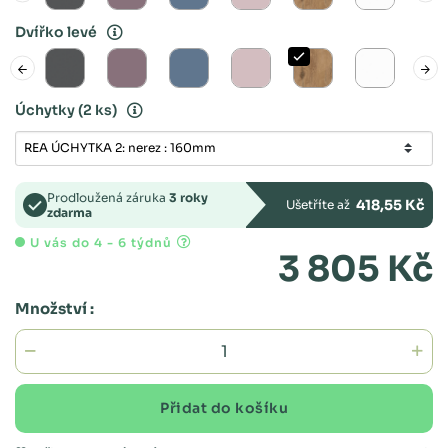
Dvířko levé
Úchytky
(2 ks)
Prodloužená záruka
3 roky
418,55 Kč
Ušetříte až
zdarma
U vás do 4 - 6 týdnů
3 805 Kč
Množství :
Přidat do košíku