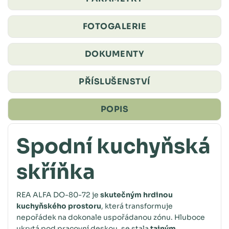
FOTOGALERIE
DOKUMENTY
PŘÍSLUŠENSTVÍ
POPIS
Spodní kuchyňská
skříňka
REA ALFA DO-80-72 je
skutečným hrdinou
kuchyňského prostoru
, která transformuje
nepořádek na dokonale uspořádanou zónu. Hluboce
ukrytá pod pracovní deskou, se stala
tajným