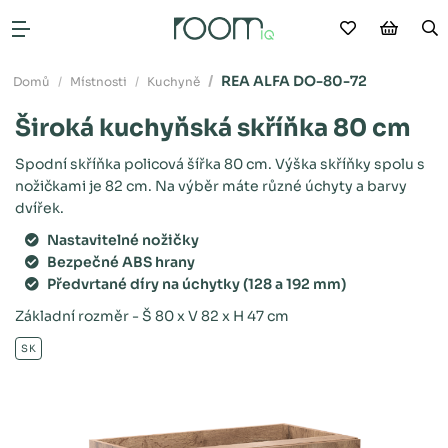
Moje oblíb
Nákup
V
Otevřít menu
REA ALFA DO-80-72
Domů
Místnosti
Kuchyně
Široká kuchyňská skříňka 80 cm
Spodní skříňka policová šířka 80 cm. Výška skříňky spolu s
nožičkami je 82 cm. Na výběr máte různé úchyty a barvy
dvířek.
Nastavitelné nožičky
Bezpečné ABS hrany
Předvrtané díry na úchytky (128 a 192 mm)
Základní rozměr - Š 80 x V 82 x H 47 cm
SK