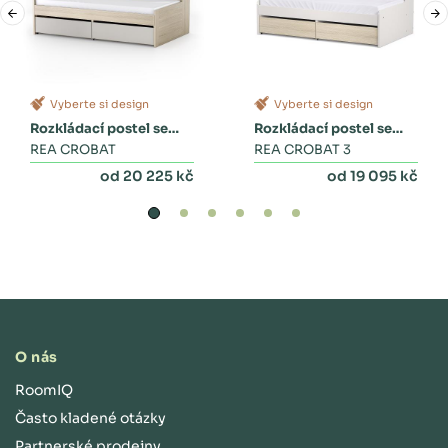
Vyberte si design
Vyberte si design
Rozkládací postel se
Rozkládací postel se
zásuvkami
REA CROBAT
dvěma zásuvkami a
REA CROBAT 3
peřinákem
od 20 225 kč
od 19 095 kč
O nás
RoomIQ
Často kladené otázky
Partnerské prodejny