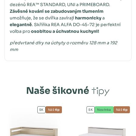
dezénů REA™ STANDARD, UNI a PRIMEBOARD.
Závěsné kování se zabudovaným tlumením
umožňuje, že se dvířka zavírají
harmonicky
a
elegantně
. Skříňka REA ALFA DO-45-72 je perfektní
volba pro
osobitou a úchvatnou kuchyni!
předvrtané díry na úchyty o rozměru 128 mm a 192
mm
Naše šikovné
tipy
SK
Náš
tip
SK
Novinka
Náš
tip