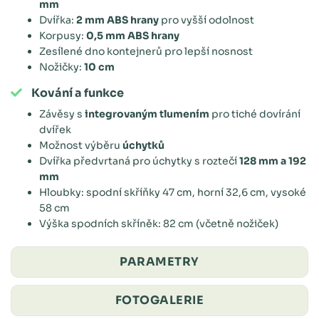
mm
Dvířka:
2 mm ABS hrany
pro vyšší odolnost
Korpusy:
0,5 mm ABS hrany
Zesílené dno kontejnerů pro lepší nosnost
Nožičky:
10 cm
Kování a funkce
Závěsy s
integrovaným tlumením
pro tiché dovírání
dvířek
Možnost výběru
úchytků
Dvířka předvrtaná pro úchytky s roztečí
128 mm a 192
mm
Hloubky: spodní skříňky 47 cm, horní 32,6 cm, vysoké
58 cm
Výška spodních skříněk: 82 cm (včetně nožiček)
PARAMETRY
FOTOGALERIE