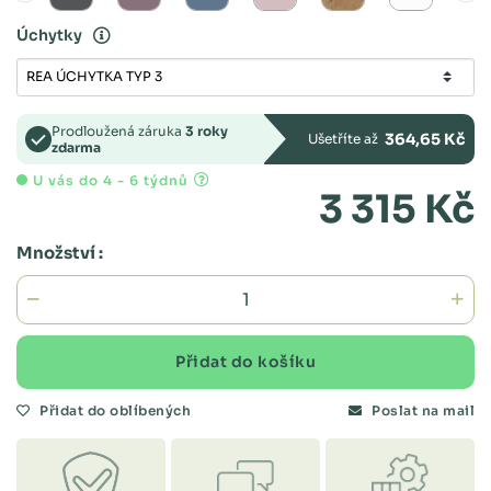
Úchytky
Prodloužená záruka
3 roky
364,65 Kč
Ušetříte až
zdarma
U vás do 4 - 6 týdnů
3 315 Kč
Množství :
Přidat do košíku
Přidat do oblíbených
Poslat na mail