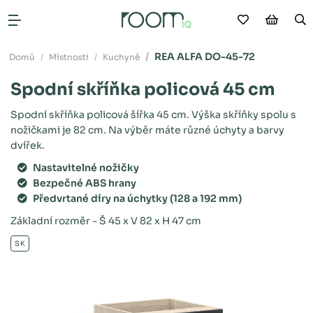
Moje oblíb
Nákup
V
Otevřít menu
REA ALFA DO-45-72
Domů
Místnosti
Kuchyně
Spodní skříňka policová 45 cm
Spodní skříňka policová šířka 45 cm. Výška skříňky spolu s
nožičkami je 82 cm. Na výběr máte různé úchyty a barvy
dvířek.
Nastavitelné nožičky
Bezpečné ABS hrany
Předvrtané díry na úchytky (128 a 192 mm)
Základní rozměr - Š 45 x V 82 x H 47 cm
SK